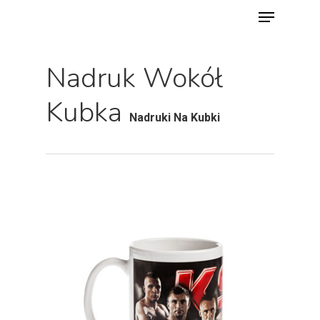
Menu
Skip
to
main
Nadruk Wokół
content
Kubka
Nadruki Na Kubki