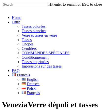
Skip
Hit enter to search or ESC to close
to
Close
main
Search
content
Menu
Home
Offre
Tasses colorées
Tasses blanches
Verre et tasses en verre
Tasses
Chopes
Cendriers
COMMANDES SPÉCIALES
Conditionnement
Tasses imprimées
Impressions sur des tasses
FAQ
Français
English
Deutsch
Polski
Français
Venezia
Verre dépoli et tasses