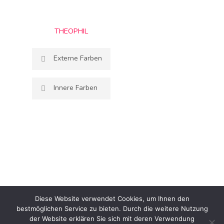
THEOPHIL
Externe Farben
Beliebige Farben
Innere Farben
Beliebige Farben
Diese Website verwendet Cookies, um Ihnen den
bestmöglichen Service zu bieten. Durch die weitere Nutzung
© 2026 .
der Website erklären Sie sich mit deren Verwendung