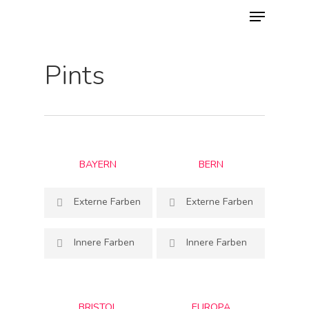
Menu
Skip
to
main
Pints
content
BAYERN
BERN
Externe Farben
Externe Farben
Innere Farben
Innere Farben
BRISTOL
EUROPA