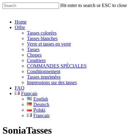
Skip
Hit enter to search or ESC to close
to
Close
main
Search
content
Menu
Home
Offre
Tasses colorées
Tasses blanches
Verre et tasses en verre
Tasses
Chopes
Cendriers
COMMANDES SPÉCIALES
Conditionnement
Tasses imprimées
Impressions sur des tasses
FAQ
Français
English
Deutsch
Polski
Français
Sonia
Tasses