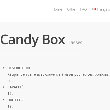
Skip
to
Home
Offre
FAQ
Français
main
content
Candy Box
Tasses
DESCRIPTION
Récipient en verre avec couvercle à visser pour épices, bonbons,
etc.
CAPACITÉ
Tél.
HAUTEUR
Tél.